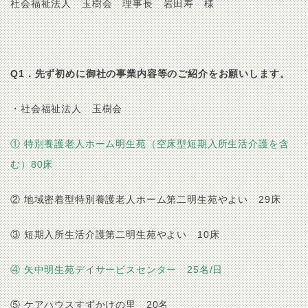
社会福祉法人 玉樹会 理事長 岩田寿 様
Q1．先ず初めに御社の事業内容等のご紹介をお願いします。
・社会福祉法人 玉樹会
① 特別養護老人ホーム明生苑（空床型短期入所生活介護を含
む）80床
② 地域密着型特別養護老人ホーム第二明生苑やよい 29床
③ 短期入所生活介護第二明生苑やよい 10床
④ 矢中明生苑デイサービスセンター 25名/日
⑤ ケアハウスすずかけの里 20名