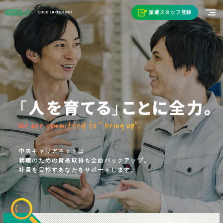
派遣スタッフ登録
「
人を育てる
」
ことに全力。
中央キャリアネットは
就職のための資格取得も全面バックアップ。
社員を目指すあなたをサポートします。