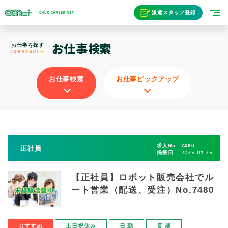
派遣スタッフ登録
お仕事検索
お仕事を探す
JOB SEARCH
お仕事検索
お仕事ピックアップ
求人No
7480
正社員
2025.07.25
掲載日
【正社員】ロボット販売会社でル
ート営業（配送、受注）No.7480
おすすめ
土日祝休み
日 勤
長 期