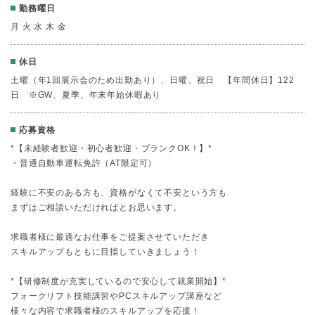
勤務曜日
月 火 水 木 金
休日
土曜（年1回展示会のため出勤あり）、日曜、祝日 【年間休日】122
日 ※GW、夏季、年末年始休暇あり
応募資格
*【未経験者歓迎・初心者歓迎・ブランクOK！】*
・普通自動車運転免許（AT限定可）
経験に不安のある方も、資格がなくて不安という方も
まずはご相談いただければとお思います。
求職者様に最適なお仕事をご提案させていただき
スキルアップもともに目指していきましょう！
*【研修制度が充実しているので安心して就業開始】*
フォークリフト技能講習やPCスキルアップ講座など
様々な内容で求職者様のスキルアップを応援！