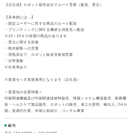
【正社員】ロボット販売会社でルート営業（配送、受注）
【具体的には…】
・固定ユーザーに対する商品のルート配送
・プリンティングに関する機材を得意先へ配送
※10～20キロ程度の商品があります
・受注に関する折衝
・既存顧客への営業
・習熟具合で、ロボット販促等新規営業
・付帯業務
※社有車あり
※派遣をへず直接雇用となります（正社員）
＜派遣先の企業情報＞
印刷関連機械及び印刷関連諸材料販売、情報システム機器販売、医療機
器・ヘルスケア製品販売、ロボットの販売、省エネ照明、輸出入（54カ
国）貿易代行業、外国人材紹介・コンサル事業
給与