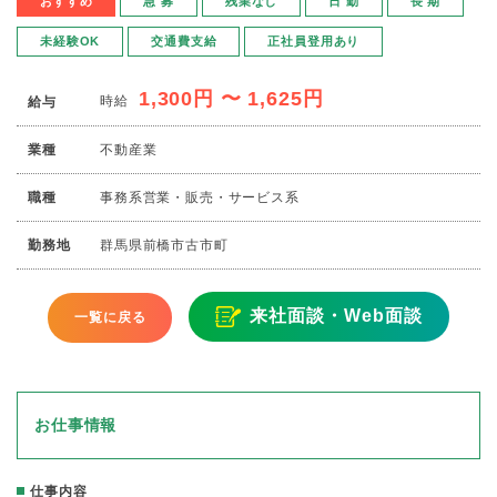
おすすめ
急 募
残業なし
日 勤
長 期
未経験OK
交通費支給
正社員登用あり
1,300円 〜 1,625円
時給
給与
業種
不動産業
職種
事務系
営業・販売・サービス系
勤務地
群馬県前橋市古市町
来社面談・Web面談
一覧に戻る
お仕事情報
仕事内容