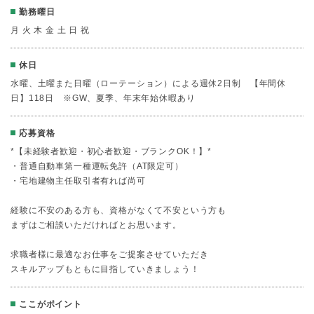
勤務曜日
月 火 木 金 土 日 祝
休日
水曜、土曜また日曜（ローテーション）による週休2日制 【年間休
日】118日 ※GW、夏季、年末年始休暇あり
応募資格
*【未経験者歓迎・初心者歓迎・ブランクOK！】*
・普通自動車第一種運転免許（AT限定可）
・宅地建物主任取引者有れば尚可
経験に不安のある方も、資格がなくて不安という方も
まずはご相談いただければとお思います。
求職者様に最適なお仕事をご提案させていただき
スキルアップもともに目指していきましょう！
ここがポイント