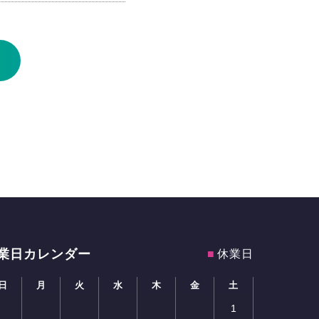
業日カレンダー
■
休業日
日
月
火
水
木
金
土
1