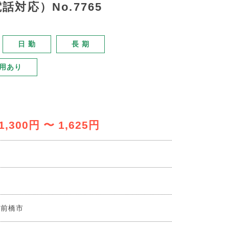
対応）No.7765
日 勤
長 期
用あり
1,300円 〜 1,625円
業
系
県前橋市