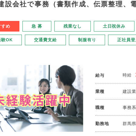
建設会社で事務（書類作成、伝票整理、電話
すすめ
急 募
残業なし
土日祝休み
経験OK
交通費支給
制服有り
正社員登
時給
給与
業種
建設
職種
事務
勤務地
群馬