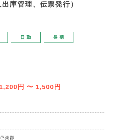
入出庫管理、伝票発行）
日 勤
長 期
1,200円 〜 1,500円
業
系
県邑楽郡