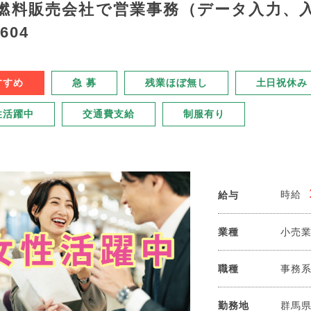
燃料販売会社で営業事務（データ入力、
7604
すすめ
急 募
残業ほぼ無し
土日祝休み
性活躍中
交通費支給
制服有り
時給
給与
業種
小売
職種
事務
勤務地
群馬