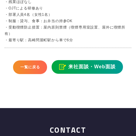
・残業ほぼなし
・OJTによる研修あり
・部署人員4名（女性1名）
・制服：貸与、食事：お弁当の持参OK
・受動喫煙防止措置：屋内原則禁煙（喫煙専用室設置、屋外に喫煙所
有）
・最寄り駅：高崎問屋町駅から車で6分
来社面談・Web面談
一覧に戻る
CONTACT