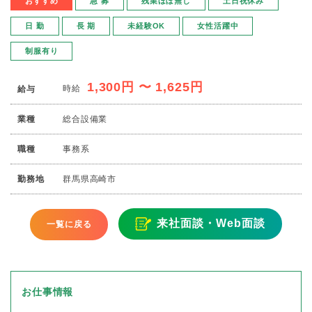
おすすめ
急 募
残業ほぼ無し
土日祝休み
日 勤
長 期
未経験OK
女性活躍中
制服有り
1,300円 〜 1,625円
時給
給与
業種
総合設備業
職種
事務系
勤務地
群馬県高崎市
来社面談・Web面談
一覧に戻る
お仕事情報