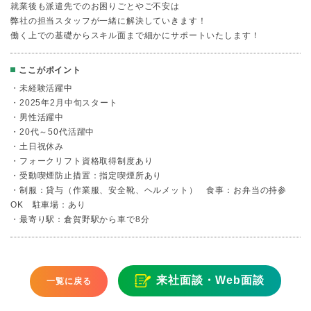
就業後も派遣先でのお困りごとやご不安は
弊社の担当スタッフが一緒に解決していきます！
働く上での基礎からスキル面まで細かにサポートいたします！
ここがポイント
・未経験活躍中
・2025年2月中旬スタート
・男性活躍中
・20代～50代活躍中
・土日祝休み
・フォークリフト資格取得制度あり
・受動喫煙防止措置：指定喫煙所あり
・制服：貸与（作業服、安全靴、ヘルメット） 食事：お弁当の持参
OK 駐車場：あり
・最寄り駅：倉賀野駅から車で8分
来社面談・Web面談
一覧に戻る