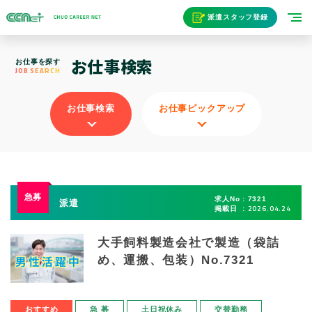
派遣スタッフ登録
お仕事検索
お仕事を探す
JOB SEARCH
お仕事検索
お仕事ピックアップ
求人No
7321
派遣
2026.04.24
掲載日
大手飼料製造会社で製造（袋詰
め、運搬、包装）No.7321
おすすめ
急 募
土日祝休み
交替勤務