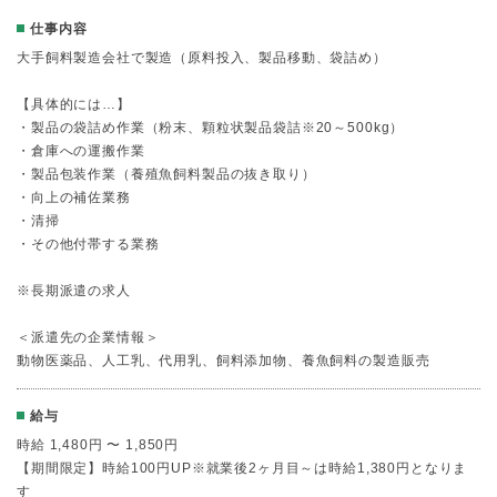
仕事内容
大手飼料製造会社で製造（原料投入、製品移動、袋詰め）
【具体的には…】
・製品の袋詰め作業（粉末、顆粒状製品袋詰※20～500kg）
・倉庫への運搬作業
・製品包装作業（養殖魚飼料製品の抜き取り）
・向上の補佐業務
・清掃
・その他付帯する業務
※長期派遣の求人
＜派遣先の企業情報＞
動物医薬品、人工乳、代用乳、飼料添加物、養魚飼料の製造販売
給与
時給 1,480円 〜 1,850円
【期間限定】時給100円UP※就業後2ヶ月目～は時給1,380円となりま
す