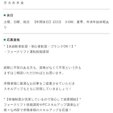
月 火 水 木 金
休日
土曜、日曜、祝日 【年間休日】122日 ※GW、夏季、年末年始休暇あ
り
応募資格
*【未経験者歓迎・初心者歓迎・ブランクOK！】*
・フォークリフト運転技能講習
経験に不安のある方も、資格がなくて不安という方も
まずはご相談いただければとお思います。
求職者様に最適なお仕事をご提案させていただき
スキルアップもともに目指していきましょう！
*【研修制度が充実しているので安心して就業開始】*
フォークリフト技能講習やPCスキルアップ講座など
様々な内容で求職者様のスキルアップを応援！