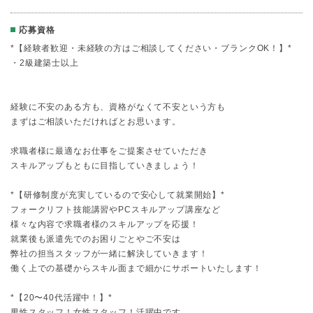
応募資格
*【経験者歓迎・未経験の方はご相談してください・ブランクOK！】*
・2級建築士以上
経験に不安のある方も、資格がなくて不安という方も
まずはご相談いただければとお思います。
求職者様に最適なお仕事をご提案させていただき
スキルアップもともに目指していきましょう！
*【研修制度が充実しているので安心して就業開始】*
フォークリフト技能講習やPCスキルアップ講座など
様々な内容で求職者様のスキルアップを応援！
就業後も派遣先でのお困りごとやご不安は
弊社の担当スタッフが一緒に解決していきます！
働く上での基礎からスキル面まで細かにサポートいたします！
*【20〜40代活躍中！】*
男性スタッフ！女性スタッフ！活躍中です