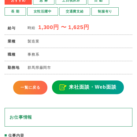
おすすめ
急 募
土日祝休み
日 勤
長 期
女性活躍中
交通費支給
制服有り
1,300円 〜 1,625円
時給
給与
業種
製造業
職種
事務系
勤務地
群馬県藤岡市
来社面談・Web面談
一覧に戻る
お仕事情報
仕事内容