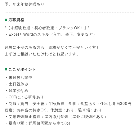
季、年末年始休暇あり
応募資格
*【未経験歓迎・初心者歓迎・ブランクOK！】*
・ExcelとWordのスキル（入力、修正、変更など）
経験に不安のある方も、資格がなくて不安という方も
まずはご相談いただければとお思います。
ここがポイント
・未経験活躍中
・土日祝休み
・残業少なめ
・OJTによる研修あり
・制服：貸与 安全靴：半額負担 食事：食堂あり（仕出し弁当300円
程度）お弁当の持参OK、休憩室：あり、駐車場：あり
・受動喫煙防止措置：屋内原則禁煙（屋外に喫煙所あり）
・最寄り駅：群馬藤岡駅から車で8分