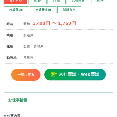
おすすめ
急 募
日 勤
交替勤務
長 期
未経験OK
交通費支給
制服有り
1,400円 〜 1,750円
時給
給与
業種
製造業
職種
製造・管理系
勤務地
群馬県
来社面談・Web面談
一覧に戻る
お仕事情報
仕事内容