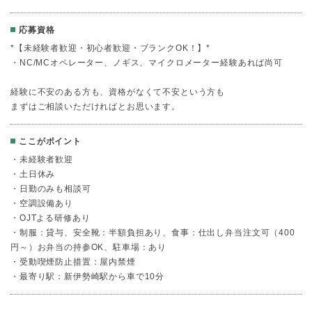
応募資格
*【未経験者歓迎・初心者歓迎・ブランクOK！】*
・NC/MCオペレーター、ノギス、マイクロメーター経験あれば尚可
経験に不安のある方も、資格がなくて不安という方も
まずはご相談いただければとお思います。
ここがポイント
・未経験者歓迎
・土日休み
・日勤のみも相談可
・空調設備あり
・OJTよる研修あり
・制服：貸与、安全靴：半額負担あり、食事：仕出し弁当注文可（400
円～）お弁当の持参OK、駐車場：あり
・受動喫煙防止措置：屋内禁煙
・最寄り駅：新伊勢崎駅から車で10分