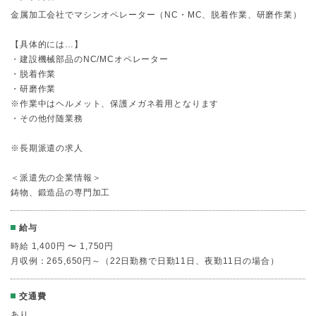
金属加工会社でマシンオペレーター（NC・MC、脱着作業、研磨作業）
【具体的には…】
・建設機械部品のNC/MCオペレーター
・脱着作業
・研磨作業
※作業中はヘルメット、保護メガネ着用となります
・その他付随業務
※長期派遣の求人
＜派遣先の企業情報＞
鋳物、鍛造品の専門加工
給与
時給 1,400円 〜 1,750円
月収例：265,650円～（22日勤務で日勤11日、夜勤11日の場合）
交通費
あり