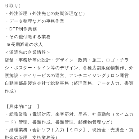
り取り）
・外注管理（外注先との納期管理など）
・データ整理などの事務作業
・DTP制作業務
・その他付随する業務
※長期派遣の求人
＜派遣先の企業情報＞
店舗・事務所等の設計・デザイン・政策・施工、ロゴ・チラ
シ・ポスター・サイン等のデザイン、各種店舗販促物製作、介
護施設・デイサービスの運営、アンチエイジングサロン運営
自動車部品製造会社で総務事務（経理業務、データ入力、書類
作成）
【具体的には…】
・総務業務（電話対応、来客応対、呈茶、社員勤怠（タイムカ
ード）管理、書類作成、書類管理、郵便物管理など）
・経理業務（会計ソフト入力【ミロク】、現預金・売掛金・買
掛金の管理、支払業務等）