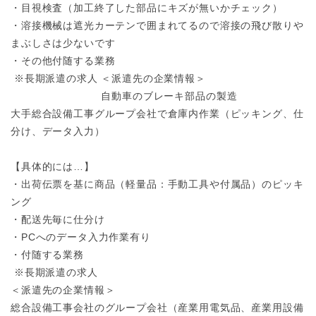
・目視検査（加工終了した部品にキズが無いかチェック）
・溶接機械は遮光カーテンで囲まれてるので溶接の飛び散りや
まぶしさは少ないです
・その他付随する業務
※長期派遣の求人
＜派遣先の企業情報＞
自動車のブレーキ部品の製造
大手総合設備工事グループ会社で倉庫内作業（ピッキング、仕
分け、データ入力）
【具体的には…】
・出荷伝票を基に商品（軽量品：手動工具や付属品）のピッキ
ング
・配送先毎に仕分け
・PCへのデータ入力作業有り
・付随する業務
※長期派遣の求人
＜派遣先の企業情報＞
総合設備工事会社のグループ会社（産業用電気品、産業用設備