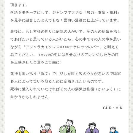
頂きます。
落語をモチーフにして、ジャンプで大切な『努力・友情・勝利』
を見事に融合したとんでもなく面白い漫画に仕上がっています。
最後に、もし皆様の周りに病気の人がいて、その人の病気を治し
てあげたいと思っている人がいたら、心の中でその人の事を思い
ながら『アジャラカモクレン○○○○テケレッツのパー』と唱えて
みてください。（○○○○の中には自分なりのアレンジしたその時
を反映させた言葉をご自由に）
死神を追い払う『呪文』で、話しが暗く客のウケが悪いので噺家
各人によって笑いを取るために定着されたいものです。
死神に魅入られていなければその人の病気は恢復（かいふく）に
向かうかもしれません。
GHR：M.K