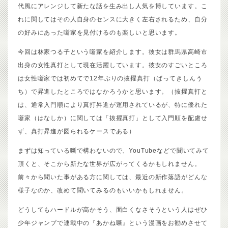
代風にアレンジして新たな話を生み出し人気を博しています。こ
れに関してはその人自身のセンスに大きく左右されるため、自分
の好みにあった噺家を見付けるのも楽しいと思います。
今回は林家つる子という噺家を紹介します。彼女は群馬県高崎市
出身の女性真打として現在活躍しています。彼女のすごいところ
は女性噺家では初めてで12年ぶりの抜擢真打（ばってきしんう
ち）で昇進したところではなかろうかと思います。（抜擢真打と
は、通常入門順により真打昇進が運用されているが、特に優れた
噺家（はなしか）に関しては「抜擢真打」として入門順を配慮せ
ず、真打昇進が図られるケースである）
まずは知っている噺で構わないので、YouTubeなどで聞いてみて
頂くと、そこから新たな世界が広がってくるかもしれません。
前々から聞いた事がある方に関しては、最近の新作落語がどんな
様子なのか、改めて聞いてみるのもいいかもしれません。
どうしてもハードルが高かそう、面白くなさそうという人はぜひ
少年ジャンプで連載中の『あかね噺』という漫画をお勧めさせて