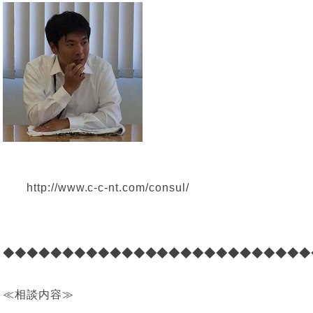
http://www.c-c-nt.com/consul/
◆◆◆◆◆◆◆◆◆◆◆◆◆◆◆◆◆◆◆◆◆◆◆◆◆◆
≪相談内容≫