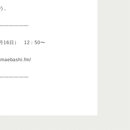
う。
——————
16日） 12：50〜
.maebashi.fm/
——————