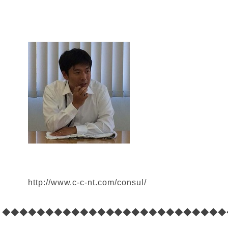
http://www.c-c-nt.com/consul/
◆◆◆◆◆◆◆◆◆◆◆◆◆◆◆◆◆◆◆◆◆◆◆◆◆◆